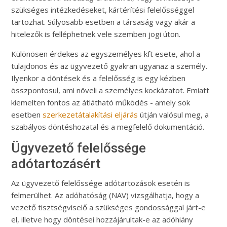
szükséges intézkedéseket, kártérítési felelősséggel
tartozhat. Súlyosabb esetben a társaság vagy akár a
hitelezők is felléphetnek vele szemben jogi úton.
Különösen érdekes az egyszemélyes kft esete, ahol a
tulajdonos és az ügyvezető gyakran ugyanaz a személy.
Ilyenkor a döntések és a felelősség is egy kézben
összpontosul, ami növeli a személyes kockázatot. Emiatt
kiemelten fontos az átlátható működés - amely sok
esetben
szerkezetátalakítási eljárás
útján valósul meg, a
szabályos döntéshozatal és a megfelelő dokumentáció.
Ügyvezető felelőssége
adótartozásért
Az ügyvezető felelőssége adótartozások esetén is
felmerülhet. Az adóhatóság (NAV) vizsgálhatja, hogy a
vezető tisztségviselő a szükséges gondossággal járt-e
el, illetve hogy döntései hozzájárultak-e az adóhiány