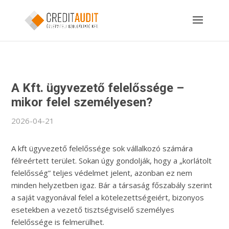
A Kft. ügyvezető felelőssége –
mikor felel személyesen?
2026-04-21
A kft ügyvezető felelőssége sok vállalkozó számára
félreértett terület. Sokan úgy gondolják, hogy a „korlátolt
felelősség” teljes védelmet jelent, azonban ez nem
minden helyzetben igaz. Bár a társaság főszabály szerint
a saját vagyonával felel a kötelezettségeiért, bizonyos
esetekben a vezető tisztségviselő személyes
felelőssége is felmerülhet.