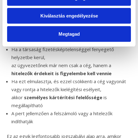
A felszámolás során az ügyvezető felelősségét
elsősorban a
Cstv. 33/A. §
szabályozza.
Kiválasztás engedélyezése
Ez a rendelkezés az ún.
„vezető tisztségviselő
felelőssége a hitelezőkkel szemben”
témakörét
Megtagad
rendezi. A lényege röviden:
Ha a társaság fizetésképtelenséggel fenyegető
helyzetbe kerül,
az ügyvezetőnek már nem csak a cég, hanem a
hitelezők érdekeit is figyelembe kell vennie
Ha ezt elmulasztja, és ezzel csökkenti a cég vagyonát
vagy rontja a hitelezők kielégítési esélyeit,
akkor
személyes kártérítési felelőssége
is
megállapítható
A pert jellemzően a felszámoló vagy a hitelezők
indíthatják
Ez az egyik legfontosabb jogszabályi alap arra, amikor