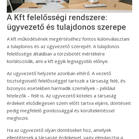
A Kft felelősségi rendszere:
ügyvezető és tulajdonos szerepe
A kft működésének megértéséhez fontos különválasztani
a tulajdonos és az ügyvezető szerepét. A tulajdonos
felelőssége általában a törzsbetét mértékére
korlátozódik, ami a kft egyik legnagyobb előnye.
Az ügyvezető helyzete azonban eltérő. A vezető
tisztségviselő felelősséggel tartozik a társaság felé, és
bizonyos esetekben harmadik személyek – például
hitelezők – felé is. Az ügyvezető köteles a társaság
érdekeit elsődlegesen szem előtt tartva eljárni, döntéseit
pedig megfelelő gondossággal és körültekintéssel
meghozni.
Ha az ügyvezető olyan döntéseket hoz, amelyek
ellentétesek a társaság érdekeivel, vagy elmulasztja a