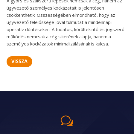
A gyors és szakszerű lépések nemcsak a cég, hanem az
ügyvezető személyes kockázatait is jelentősen
csökkenthetik. Összességében elmondható, hogy az
ügyvezető felelőssége jóval túlmutat a mindennapi
operatív döntéseken. A tudatos, körültekintő és jogszerű
működés nemcsak a cég sikerének alapja, hanem a
személyes kockázatok minimalizálásának is kulcsa.
VISSZA
w