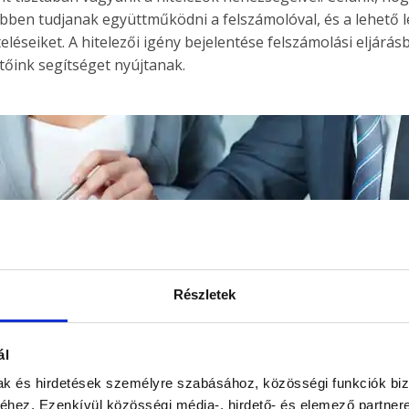
bben tudjanak együttműködni a felszámolóval, és a lehető
léseiket. A hitelezői igény bejelentése felszámolási eljárá
tőink segítséget nyújtanak.
Részletek
ál
mak és hirdetések személyre szabásához, közösségi funkciók biz
hez. Ezenkívül közösségi média-, hirdető- és elemező partner