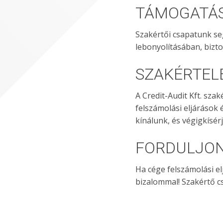
TÁMOGATÁ
Szakértői csapatunk se
lebonyolításában, bizto
SZAKÉRTEL
A Credit-Audit Kft. sza
felszámolási eljárások
kínálunk, és végigkísér
FORDULJON
Ha cége felszámolási el
bizalommal! Szakértő c