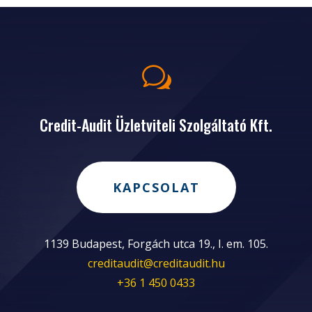
w
Credit-Audit Üzletviteli Szolgáltató Kft.
KAPCSOLAT
1139 Budapest, Forgách utca 19., I. em. 105.
creditaudit@creditaudit.hu
+36 1 450 0433