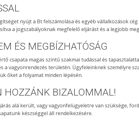
SSAL
gítséget nyújt a Bt felszámolása és egyéb vállalkozások cé
sítva a jogszabályoknak megfelelő eljárást és a legjobb me
EM ÉS MEGBÍZHATÓSÁG
kértő csapata magas szintű szakmai tudással és tapasztalatta
 és a vagyonrendezés területén. Ügyfeleinknek személyre s
jük őket a folyamat minden lépésén.
 HOZZÁNK BIZALOMMAL!
járás alá került, vagy vagyonfelügyeletre van szüksége, fo
sapatunk készséggel áll rendelkezésére.