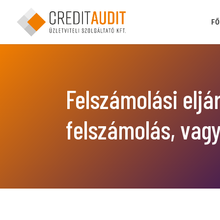
FŐ
Felszámolási eljá
felszámolás, vag