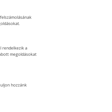
g felszámolásának
goldásokat.
l rendelkezik a
zabott megoldásokat
rduljon hozzánk