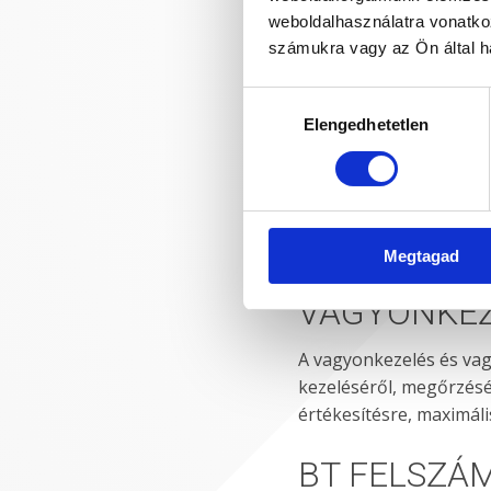
weboldalhasználatra vonatko
számukra vagy az Ön által ha
Hozzájárulás
Elengedhetetlen
kiválasztása
Megtagad
VAGYONKEZ
A vagyonkezelés és vag
kezeléséről, megőrzésé
értékesítésre, maximális
BT FELSZÁ