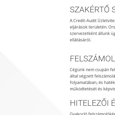
SZAKÉRTŐ 
A Credit-Audit Üzletvite
eljárások területén. O
szervezetként állunk ü
ellátásáról.
FELSZÁMOL
Cégünk nem csupán felsz
által végzett felszámol
folyamatában, és hatéko
működtetését és képvise
HITELEZŐI 
Gyakorló felszámolókén