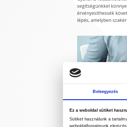
segítségünkkel könnye
érvényesíthessék követe
lépés, amelyben szakér
Beleegyezés
Ez a weboldal sütiket haszn
Sütiket használunk a tartal
weboldalforgalmunk elemzésé