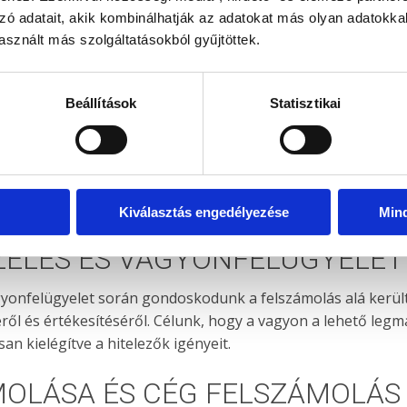
zó adatait, akik kombinálhatják az adatokat más olyan adatokka
sznált más szolgáltatásokból gyűjtöttek.
Beállítások
Statisztikai
Kiválasztás engedélyezése
Min
ELÉS ÉS VAGYONFELÜGYELET
yonfelügyelet során gondoskodunk a felszámolás alá kerül
ről és értékesítéséről. Célunk, hogy a vagyon a lehető leg
an kielégítve a hitelezők igényeit.
MOLÁSA ÉS CÉG FELSZÁMOLÁS