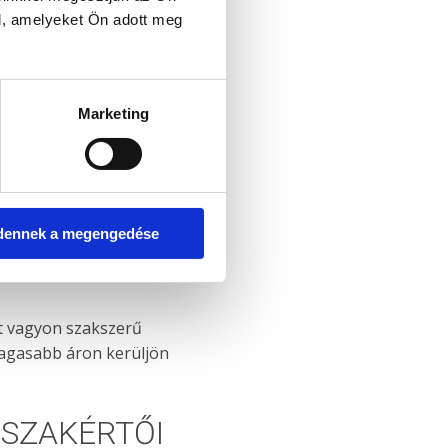
l, amelyeket Ön adott meg
Marketing
dennek a megengedése
t vagyon szakszerű
magasabb áron kerüljön
 SZAKÉRTŐI