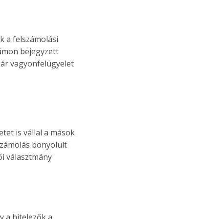
ik a felszámolási
zámon bejegyzett
kár vagyonfelügyelet
tet is vállal a mások
lszámolás bonyolult
ői választmány
 a hitelezők a