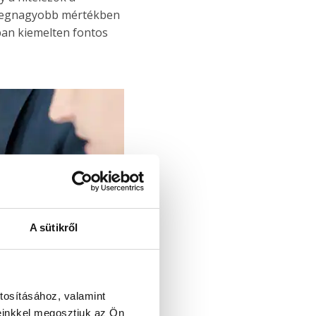
 legnagyobb mértékben
sban kiemelten fontos
A sütikről
tosításához, valamint
einkkel megosztjuk az Ön