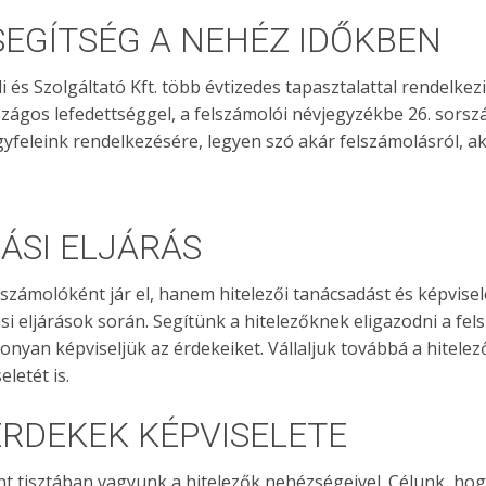
SEGÍTSÉG A NEHÉZ IDŐKBEN
li és Szolgáltató Kft. több évtizedes tapasztalattal rendelkez
rszágos lefedettséggel, a felszámolói névjegyzékbe 26. sors
gyfeleink rendelkezésére, legyen szó akár felszámolásról, a
ÁSI ELJÁRÁS
ámolóként jár el, hanem hitelezői tanácsadást és képvisele
ási eljárások során. Segítünk a hitelezőknek eligazodni a fe
nyan képviseljük az érdekeiket. Vállaljuk továbbá a hitelez
letét is.
ÉRDEKEK KÉPVISELETE
t tisztában vagyunk a hitelezők nehézségeivel. Célunk, hogy