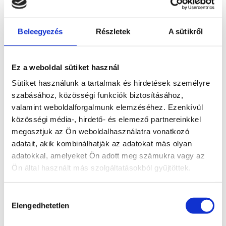
írta:
admin01
|
jún 9, 2026
|
Szerkezetátalakítási
eljárás
Beleegyezés
Részletek
A sütikről
A követelés elengedése cégeknek gyakran
alkalmazott megoldás lehet vállalati reorganizáció,
pénzügyi szerkezetátalakítás vagy üzleti partner
Ez a weboldal sütiket használ
támogatása során. Az elengedett követelés
Sütiket használunk a tartalmak és hirdetések személyre
azonban nem csupán egy üzleti döntés, hanem
szabásához, közösségi funkciók biztosításához,
jelentős számviteli, adózási és jogi...
valamint weboldalforgalmunk elemzéséhez. Ezenkívül
közösségi média-, hirdető- és elemező partnereinkkel
megosztjuk az Ön weboldalhasználatra vonatkozó
Keresés
adatait, akik kombinálhatják az adatokat más olyan
adatokkal, amelyeket Ön adott meg számukra vagy az
Recent Posts
Ön által használt más szolgáltatásokból gyűjtöttek.
Egy furcsa szerkezetátalakítás – vagy mégsem az
Hozzájárulás
volt?
Elengedhetetlen
kiválasztása
Követelés elengedése cégeknek és