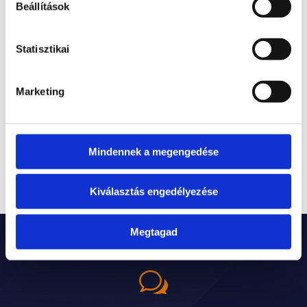
Beállítások
Üzletviteli tanácsadás jelentése, avagy ezekben
segít a Credit-Audit
A Kft. ügyvezető felelőssége – mikor felel
Statisztikai
személyesen?
Törlesztési moratórium – gyakorlati útmutató
Marketing
2026-ban
Recent Comments
Mindennek a megengedése
Nincs megjeleníthető bejegyzés.
Kiválasztás engedélyezése
Megtagad
w