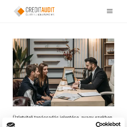
Üzletviteli tanácsadás jelentése, avagy ezekben
segít a Credit-Audit