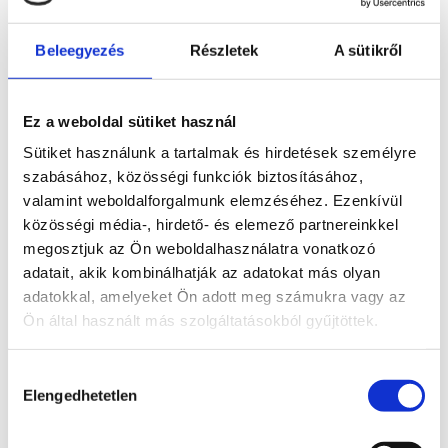
írta:
admin01
|
ápr 24, 2026
|
Üzletviteli tanácsadás
Beleegyezés
Részletek
A sütikről
Sokan találkoznak a kifejezéssel, de kevesen tudják,
mit is takar pontosan. Az üzletviteli tanácsadás
jelentése valójában sokkal több, mint egy egyszeri
Ez a weboldal sütiket használ
tanács: egy komplex vezetési és működési
támogatást jelent, amely segít a cégvezetőknek a
Sütiket használunk a tartalmak és hirdetések személyre
helyes irány...
szabásához, közösségi funkciók biztosításához,
valamint weboldalforgalmunk elemzéséhez. Ezenkívül
közösségi média-, hirdető- és elemező partnereinkkel
Keresés
megosztjuk az Ön weboldalhasználatra vonatkozó
adatait, akik kombinálhatják az adatokat más olyan
adatokkal, amelyeket Ön adott meg számukra vagy az
Recent Posts
Ön által használt más szolgáltatásokból gyűjtöttek.
Egy furcsa szerkezetátalakítás – vagy mégsem az
volt?
Hozzájárulás
Elengedhetetlen
kiválasztása
Követelés elengedése cégeknek és
vállalkozásoknak