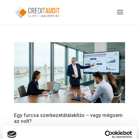
Egy furcsa szerkezetátalakítás – vagy mégsem
az volt?
írta:
Dani
|
júl 4, 2026
|
Felszámolási eljárás
,
Szerkezetátalakítási eljárás