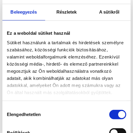
A magyar szerkezetátalakítási eljárások egyik
Beleegyezés
Részletek
A sütikről
legfontosabb célja, hogy a fizetési nehézséggel
küzdő vállalkozások időt és lehetőséget kapjanak a
működésük rendezésére, még mielőtt a helyzet
Ez a weboldal sütiket használ
felszámolásba torkollna. A Best Byte Kft. ügye
Sütiket használunk a tartalmak és hirdetések személyre
azonban számos olyan kérdést...
szabásához, közösségi funkciók biztosításához,
valamint weboldalforgalmunk elemzéséhez. Ezenkívül
közösségi média-, hirdető- és elemező partnereinkkel
Keresés
megosztjuk az Ön weboldalhasználatra vonatkozó
adatait, akik kombinálhatják az adatokat más olyan
Recent Posts
adatokkal, amelyeket Ön adott meg számukra vagy az
Ön által használt más szolgáltatásokból gyűjtöttek.
Egy furcsa szerkezetátalakítás – vagy mégsem az
volt?
Hozzájárulás
Követelés elengedése cégeknek és
Elengedhetetlen
kiválasztása
vállalkozásoknak
Üzletviteli tanácsadás jelentése, avagy ezekben
Beállítások