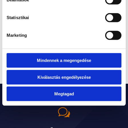
segít a Credit-Audit
A Kft. ügyvezető felelőssége – mikor felel
Statisztikai
személyesen?
Törlesztési moratórium – gyakorlati útmutató
Marketing
2026-ban
Recent Comments
Mindennek a megengedése
Nincs megjeleníthető bejegyzés.
Kiválasztás engedélyezése
Megtagad
w