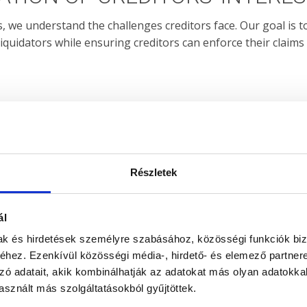
s, we understand the challenges creditors face. Our goal is t
iquidators while ensuring creditors can enforce their claims a
Részletek
ál
mak és hirdetések személyre szabásához, közösségi funkciók biz
hez. Ezenkívül közösségi média-, hirdető- és elemező partner
zó adatait, akik kombinálhatják az adatokat más olyan adatokka
sznált más szolgáltatásokból gyűjtöttek.