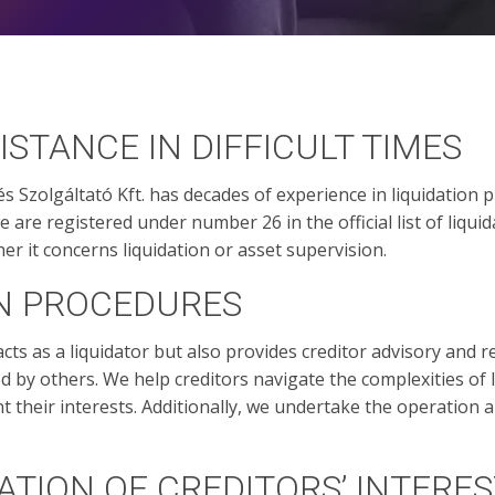
ISTANCE IN DIFFICULT TIMES
 és Szolgáltató Kft. has decades of experience in liquidation
 are registered under number 26 in the official list of liqui
her it concerns liquidation or asset supervision.
ON PROCEDURES
ts as a liquidator but also provides creditor advisory and r
ed by others. We help creditors navigate the complexities of
nt their interests. Additionally, we undertake the operation 
TION OF CREDITORS’ INTERE