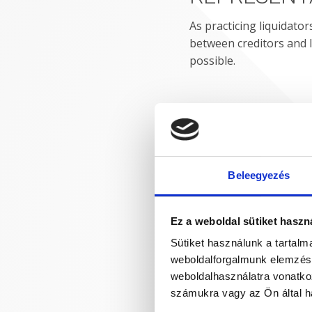
As practicing liquidator
between creditors and l
possible.
Beleegyezés
Ez a weboldal sütiket haszn
Sütiket használunk a tartal
weboldalforgalmunk elemzésé
weboldalhasználatra vonatko
számukra vagy az Ön által ha