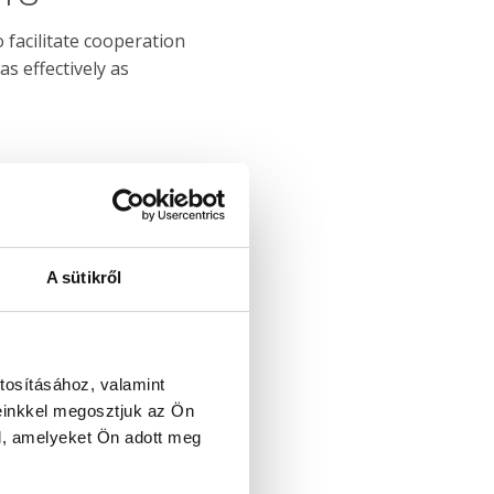
o facilitate cooperation
s effectively as
A sütikről
tosításához, valamint
einkkel megosztjuk az Ön
l, amelyeket Ön adott meg