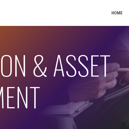
HOME
ION & ASSET
MENT