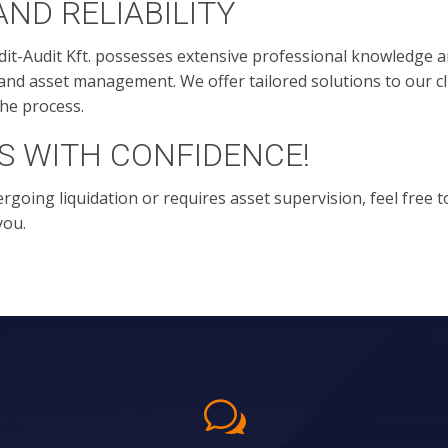
AND RELIABILITY
dit-Audit Kft. possesses extensive professional knowledge a
 and asset management. We offer tailored solutions to our c
he process.
S WITH CONFIDENCE!
rgoing liquidation or requires asset supervision, feel free t
you.
w