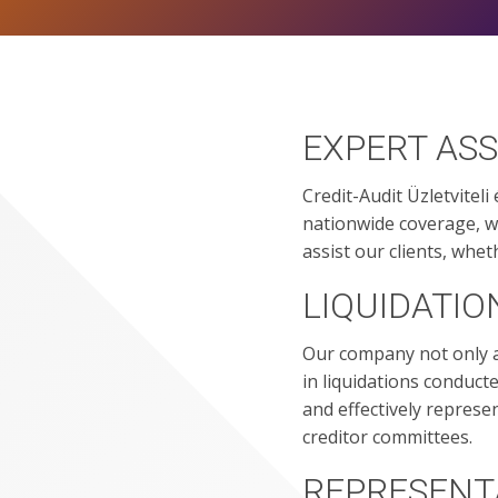
EXPERT ASS
Credit-Audit Üzletviteli
nationwide coverage, we
assist our clients, whet
LIQUIDATI
Our company not only ac
in liquidations conduct
and effectively represe
creditor committees.
REPRESENTA