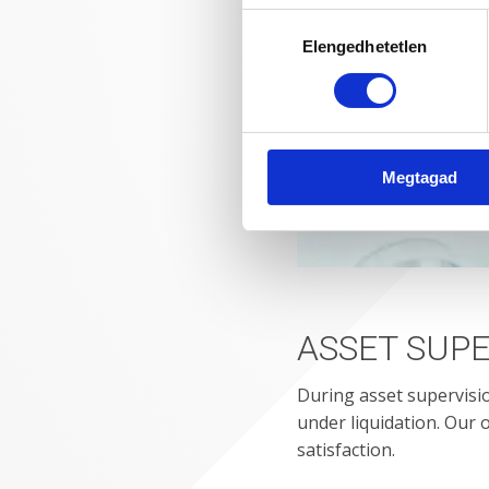
Hozzájárulás
Elengedhetetlen
kiválasztása
Megtagad
ASSET SUPE
During asset supervisi
under liquidation. Our o
satisfaction.